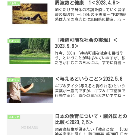
周波数と健康 1＜2023.4.8＞
メルマガ
聴くだけで身体の不調を消していく音楽
愛の周波数 －528Hzの不思議－自律神経
系は人間の意志とは無関係に働き、心臓
や呼吸機能、血液循環や消化、分泌など
の生命に深く関わる基本的な生理機能を
調節しています。この神経系には、興奮
したり緊張すると強...
「持続可能な社会の実現」＜
メルマガ
2023.9.9＞
昨今、SDGｓ「持続可能な社会を目指そ
う」ということが叫ばれていますが、私
たちが住むこの日本には、すでに持続可
能な社会を実現していた縄文時代や、江
戸時代がありました。世界最古であり、
一番長く続いた縄文時代では、１万数千
＜与えるということ＞2022.5.8
メルマガ
年も平和であったことに...
ギブ＆テイク(与えると得られる)という
言葉が一般的ですが、ギブ＆ギブ精神で
行動すると、喜びの量が大きいですね。
今日は、20年ほど前にギブ＆ギブ精神を
テーマに描かれて話題になった映画「ペ
イフォワード 可能の王国」についてご
紹介したいと思います...
日本の教育について・諸外国との
メルマガ
比較＜2023.2.5＞
現役高校生が訊きたい「教育と食」【CGS
神谷宗幣に訊く！ 藤田明寿 第7回】日本