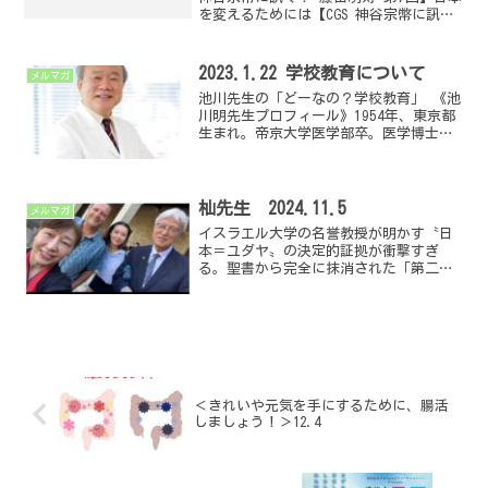
を変えるためには【CGS 神谷宗幣に訊
く！ 藤田明寿 第7回-2】《神谷 宗幣氏
プロフィール》昭和５２年 福井県高浜
町生まれ。若狭高等学校、関西大学文学
2023.1.22 学校教育について
メルマガ
部卒、...
池川先生の「どーなの？学校教育」 《池
川明先生プロフィール》1954年、東京都
生まれ。帝京大学医学部卒。医学博士。
89年、横浜市に池川クリニックを開設、
約2700件の出産を扱う。2001年、「胎内
記憶」について発表、メディアに取り上
げられ注...
杣先生 2024.11.5
メルマガ
イスラエル大学の名誉教授が明かす〝日
本＝ユダヤ〟の決定的証拠が衝撃すぎ
る。聖書から完全に抹消された「第二の
エルサレム」の真相を語っていただきま
した！【隠蔽された歴史①】古代日本に
たどり着いたユダヤ人⁉︎ 縄文は世界最古
の文明だった⁉︎ 世界...
＜きれいや元気を手にするために、腸活
しましょう！＞12.4