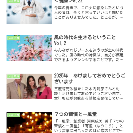
＜健康＞9.22
メルマガ
今年の春まで、コロナに感染したという
人の噂は、全くと言っていいほど聞いた
ことがありませんでした。ところが、こ
の6月頃から「知り合いの家族」「フェイ
スブックで繋がっている人」など、直接
名前を知っている人やそのご家族に体調
を崩す人が増えてきまし...
風の時代を生きるということ
メルマガ
Vol.2
みんなが同じブームを追うのが土の時代
でした。風の時代の特徴は、自分が満足
できるようアレンジすることです。だか
らこそ、自分が求めるものを大切にしま
しょう。「最近そういう風潮が高まって
いるよね」と思う人は風の時代の波に上
2025年 あけましておめでとうご
メルマガ
手く乗れているようです。...
ざいます
三度臨死体験をした木内鶴彦さんと対
談！明けましておめでとうございます。
本年も私が興味ある情報を発信していき
たいと思いますので、よろしくお願いし
ます。 昨年は、今までに経験したことが
ないぐらい世界中でたくさんの出来事が
７つの習慣と一風堂
メルマガ
あり、そして私たちが知ら...
「一風堂」創業者 河原成美 著『７つの
習慣と一風堂』「有恒（ゆうこう）」と
いう言葉に出合ったのは40歳のときで