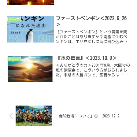
す。言葉の意味は「ただそこにあり続け
ること」「永遠に存在し続けること」。
飲食店もオープンした以上は「あり続け
る」のが目標です。この...
ファーストペンギン＜2022.9.26
メルマガ
＞
《ファーストペンギン》という言葉を聞
かれたことはありますか？南極に住むペ
ンギンは、エサを探しに海に飛び込みた
いけれど、天敵のアザラシやシャチがい
ると食べられてしまうので、飛び込めま
せん。ペンギンたちは、ずらっと、水辺
『水の伝言』＜2023.10.9＞
メルマガ
に並んでいるだけです。勇...
＜ありがとうの力＞2001年9月、大阪での
私の講演会で、こういう方がおられまし
た。末期の大腸ガンで、医者からは「余
命3ヵ月。もう手の打ちようがないので、
自宅で療養してください」と言われてい
るという方です。その方は講演会の主催
者の友人でしたが...
「自然栽培について」① 2023.12.2