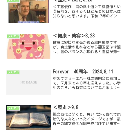
メルマガ
＜工藤俊作 海の武士道＞工藤俊作とい
う名前を、おそらくほとんどの日本人は
知らないと思います。昭和17年のインド
ネシア・スラバヤ沖海戦で撃沈されたイ
ギリス艦船の漂流者422名を救助した帝国
海軍の中佐です。小さな駆逐艦に、乗組
員220人の2倍近...
＜健康・美容＞8.23
メルマガ
健康に密接な関係がある腸内環境です
が、食生活の乱れなどから悪玉菌は増殖
し、菌のバランスが崩れると腸壁が薄く
なることがわかってきました。善玉菌を
増やす食材を摂ることだけでなく、併せ
て悪玉菌を増やす食材を避けることが重
要です。♪【善玉菌を増やす...
Forever 40周年 2024.8.11
メルマガ
初めてフォーエバー社の説明会に参加し
て、７月末で４０年を迎えました。小学
生のころから将来について考えるように
なり、健康面、経済面、精神面で充実し
た生き方ができるビジネスを探していま
したので、それがすべて手にできるビジ
ネスに社会に出る前に出会...
＜歴史＞9.8
メルマガ
縄文時代と聞くと、貝いばかり食べて原
始的な人々といったイメージですが、最
近その縄文時代が脚光を浴びています。
それは、1万数千年続いた理由の一つに、