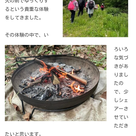
火の前でゆっくりす
るという貴重な体験
をしてきました。
その体験の中で、い
ろいろ
な気づ
きがあ
りまし
たの
で、少
しシェ
アーさ
せてい
ただき
たいと思います。