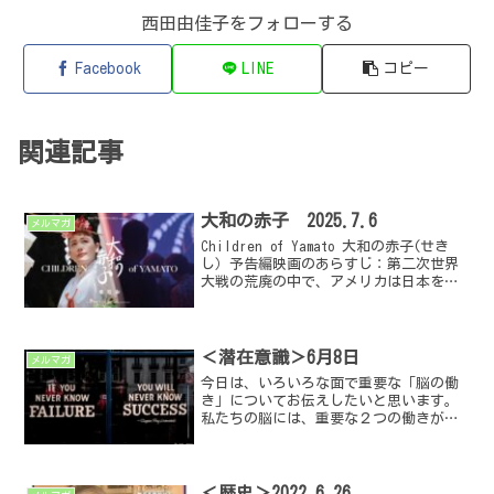
西田由佳子をフォローする
Facebook
LINE
コピー
関連記事
大和の赤子 2025.7.6
メルマガ
Children of Yamato 大和の赤子(せき
し）予告編映画のあらすじ：第二次世界
大戦の荒廃の中で、アメリカは日本を理
想的な民主主義国として再構築しました
が、輝かしい進歩の陰では、日本人には
真実を隠してきました。その結果、日本
の文化...
＜潜在意識＞6月8日
メルマガ
今日は、いろいろな面で重要な「脳の働
き」についてお伝えしたいと思います。
私たちの脳には、重要な２つの働きがあ
ります。それが、RASとスコトーマで、
RASは、今「自分が見たいものだけ」を見
せてくれる性質があります。例えば、買
い物に行くときに「...
＜歴史＞2022.6.26