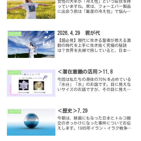
女性の大半が「冷え性」という症状を持
っていますね。実は、フォーエバー製品
に出会う前は「重度の冷え性」で悩んで
いました。特に冬場は、重ね着して首に
はマフラー巻いて靴下履いて、毛布とお
布団も重ねて…重さで苦しくなるほどで
した(笑)お陰様で今は、...
2026.4.29 君が代
メルマガ
【超必見】現代に生きる聖者が教える激
動の時代を上手に生き抜く究極の秘訣
は？世界を夫婦で旅していると、日本の
国や日本人への良いイメージをもつ人が
多いのに嬉しくなることが多々ありま
す。メルマガでもご紹介したガイヤの法
則では、800年周期で西洋と...
＜潜在意識の活用＞11.8
メルマガ
今回は私たちの身体の70％を占めている
「水分」「水」のお話です。目に見えな
いサイズのお話ですが、その目に見えな
い世界が私たちの身体を構成し、考え方
や行動にも影響を及ぼすのではないかと
考えられています。特に「水」は健康に
ついても大きく関係しま...
＜歴史＞7.29
メルマガ
今朝は、映画にもなった日本とトルコ親
交のきっかけになった事件についてお伝
えします。1985年イラン・イラク戦争の
時に、現地の日本人を救出するためにト
ルコ政府が動きました。それは130年以上