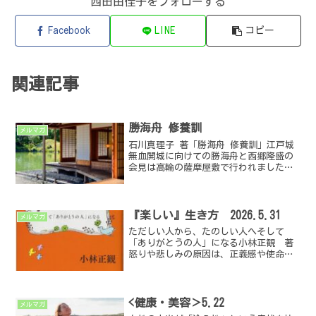
西田由佳子をフォローする
Facebook
LINE
コピー
関連記事
勝海舟 修養訓
メルマガ
石川真理子 著「勝海舟 修養訓」江戸城
無血開城に向けての勝海舟と西郷隆盛の
会見は高輪の薩摩屋敷で行われました。
海舟は羽織袴姿で馬上、供はわずか一人
です。近隣は官軍の兵隊で充満してお
り、それがことごとく殺気を発している
わけですから、どれほども...
『楽しい』生き方 2026.5.31
メルマガ
ただしい人から、たのしい人へそして
「ありがとうの人」になる小林正観 著
怒りや悲しみの原因は、正義感や使命感
だった。『正しい』ではなく、『楽し
い』という物差しで生きていくと喜びに
あふれた人生が展開していきます。
<健康・美容＞5.22
メルマガ